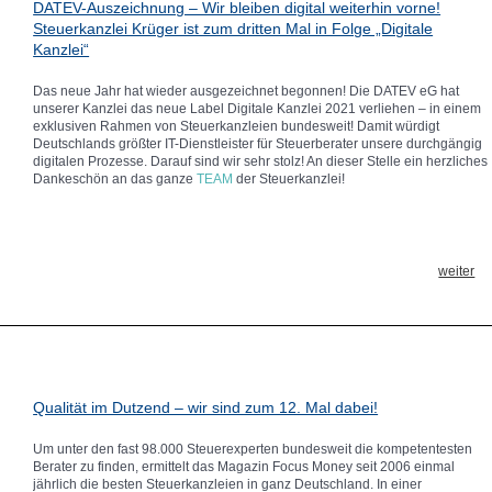
DATEV-Auszeichnung – Wir bleiben digital weiterhin vorne!
anbieten wie unseren Steuerfahrplan, Controlling oder Kostenrechnung. Da
Steuerkanzlei Krüger ist zum dritten Mal in Folge „Digitale
wir alle genannten Anforderungen erfüllen, wurden wir erneut als TOP
Steuerberater ausgezeichnet – als eine von nur drei Kanzleien in Augsburg!
Kanzlei“
Das neue Jahr hat wieder ausgezeichnet begonnen! Die DATEV eG hat
unserer Kanzlei das neue Label Digitale Kanzlei 2021 verliehen – in einem
Die Steuerkanzlei Krüger gehört damit seit 2006 schon zum 16. Mal zu den
exklusiven Rahmen von Steuerkanzleien bundesweit! Damit würdigt
Top Steuerberatern in Deutschland. Das zeigt: wir lassen nicht locker! Und
Deutschlands größter IT-Dienstleister für Steuerberater unsere durchgängig
auf keinen Fall ruhen wir uns auf unseren Lorbeeren aus.
digitalen Prozesse. Darauf sind wir sehr stolz! An dieser Stelle ein herzliches
Dankeschön an das ganze
TEAM
der Steuerkanzlei!
Im Gegenteil: wir investieren weiterhin in die wertvollsten Menschen, die wir
haben – unsere Top Mitarbeiter! Getreu unserem Motto: Wir kümmern uns!
Die DATEV kann auf Daten und Workflows aller rund 33.000 betreuten
Steuerkanzleien in Deutschland zugreifen und so sehr genau einschätzen,
weiter
wo jeder einzelne ihrer Kunden auf dem Weg in die digitale Zukunft steht.
Weil wir schon 2006 die ersten Schritte dahin unternommen haben, sind wir
heute für die Herausforderungen von morgen bestens aufgestellt.
Diese Auszeichnung bestätigt uns darin, den eingeschlagenen Weg
Qualität im Dutzend – wir sind zum 12. Mal dabei!
konsequent weiterzugehen und nicht locker zu lassen. Wir entwickeln uns
ständig weiter, um unsere internen Abläufe für unsere Mandanten noch
schneller und komfortabler zu gestalten. Im Sinne unseres Mottos: Wir
Um unter den fast 98.000 Steuerexperten bundesweit die kompetentesten
kümmern uns!
Berater zu finden, ermittelt das Magazin Focus Money seit 2006 einmal
jährlich die besten Steuerkanzleien in ganz Deutschland. In einer