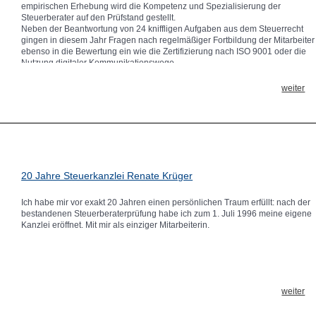
empirischen Erhebung wird die Kompetenz und Spezialisierung der
Steuerberater auf den Prüfstand gestellt.
Neben der Beantwortung von 24 kniffligen Aufgaben aus dem Steuerrecht
gingen in diesem Jahr Fragen nach regelmäßiger Fortbildung der Mitarbeiter
ebenso in die Bewertung ein wie die Zertifizierung nach ISO 9001 oder die
Nutzung digitaler Kommunikationswege.
Die Steuerkanzlei Krüger gehört in den 14 Jahren, in denen es die Erhebung
von Focus Money gibt, schon zum 12. Mal zu den Top Steuerberatern in
weiter
Deutschland. Das zeigt: wir lassen nicht locker! Und auf keinen Fall ruhen
wir uns auf unseren Lorbeeren aus.
Im Gegenteil: wir investieren weiterhin in die wertvollsten Menschen, die wir
haben – unsere Top Mitarbeiter! Getreu unserem Motto: Wir kümmern uns!
20 Jahre Steuerkanzlei Renate Krüger
Ich habe mir vor exakt 20 Jahren einen persönlichen Traum erfüllt: nach der
bestandenen Steuerberaterprüfung habe ich zum 1. Juli 1996 meine eigene
Kanzlei eröffnet. Mit mir als einziger Mitarbeiterin.
weiter