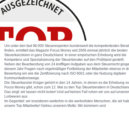
Um unter den fast 98.000 Steuerexperten bundesweit die kompetentesten Berat
finden, ermittelt das Magazin Focus Money seit 2006 einmal jährlich die besten
Steuerkanzleien in ganz Deutschland. In einer empirischen Erhebung wird die
Kompetenz und Spezialisierung der Steuerberater auf den Prüfstand gestellt.
Neben der Beantwortung von 24 kniffligen Aufgaben aus dem Steuerrecht ginge
diesem Jahr Fragen nach regelmäßiger Fortbildung der Mitarbeiter ebenso in d
Bewertung ein wie die Zertifizierung nach ISO 9001 oder die Nutzung digitaler
Kommunikationswege.
Die Steuerkanzlei Krüger gehört in den 14 Jahren, in denen es die Erhebung v
Focus Money gibt, schon zum 12. Mal zu den Top Steuerberatern in Deutschlan
Das zeigt: wir lassen nicht locker! Und auf keinen Fall ruhen wir uns auf unsere
Lorbeeren aus.
Im Gegenteil: wir investieren weiterhin in die wertvollsten Menschen, die wir ha
unsere Top Mitarbeiter! Getreu unserem Motto: Wir kümmern uns!