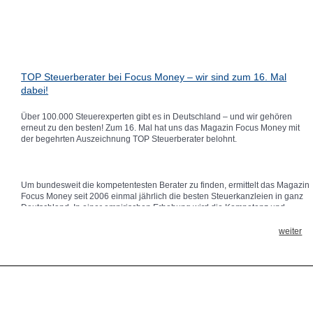
TOP Steuerberater bei Focus Money – wir sind zum 16. Mal
dabei!
Über 100.000 Steuerexperten gibt es in Deutschland – und wir gehören
erneut zu den besten! Zum 16. Mal hat uns das Magazin Focus Money mit
der begehrten Auszeichnung TOP Steuerberater belohnt.
Um bundesweit die kompetentesten Berater zu finden, ermittelt das Magazin
Focus Money seit 2006 einmal jährlich die besten Steuerkanzleien in ganz
Deutschland. In einer empirischen Erhebung wird die Kompetenz und
Spezialisierung der Steuerberater auf den Prüfstand gestellt.
weiter
Neben der Beantwortung von 24 kniffligen Aufgaben aus dem Steuerrecht
gingen in diesem Jahr Fragen nach regelmäßiger Fortbildung der Mitarbeiter
ebenso in die Bewertung ein wie die Zertifizierung nach ISO 9001 und die
Nutzung digitaler Kommunikationswege. Darüber hinaus war den Prüfern
wichtig, ob wir unseren Mandanten Instrumente zur Unternehmenssteuerung