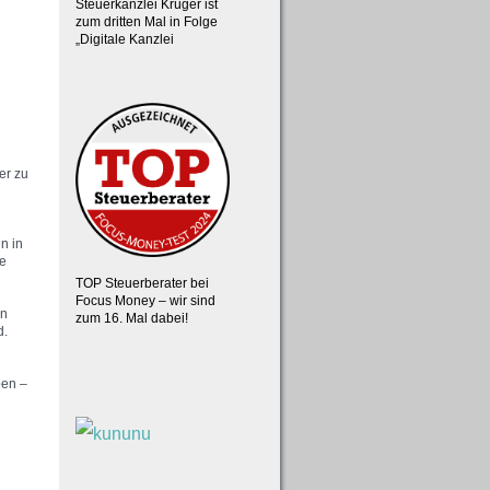
Steuerkanzlei Krüger ist
zum dritten Mal in Folge
„Digitale Kanzlei
er zu
n in
ie
TOP Steuerberater bei
Focus Money – wir sind
on
zum 16. Mal dabei!
d.
n
ben –