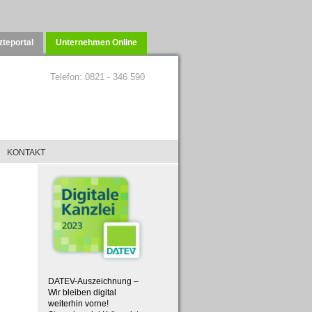
zteportal
Unternehmen Online
Telefon: 0821 - 346 590
KONTAKT
KONTAKT
DATEV-Auszeichnung –
Wir bleiben digital
weiterhin vorne!